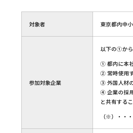
対象者
東京都内中
以下の①か
① 都内に本
② 常時使用
参加対象企業
③ 外国人材
④ 企業の採
と共有する
（※）・・