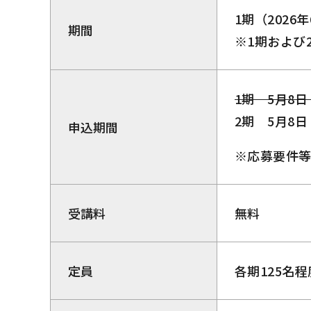
1期（2026
期間
※1期および
1期 5月8
2期 5月8
申込期間
※応募要件
受講料
無料
定員
各期125名程